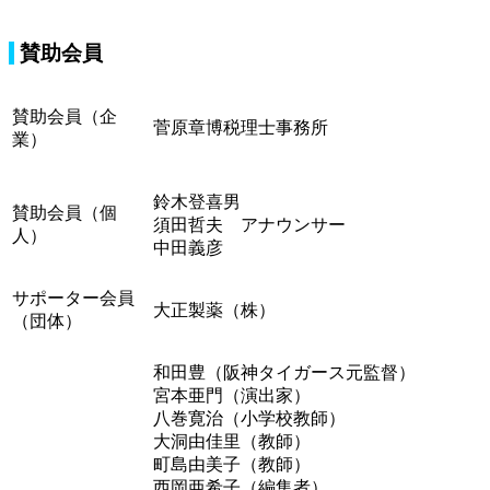
賛助会員
賛助会員（企
菅原章博税理士事務所
業）
鈴木登喜男
賛助会員（個
須田哲夫 アナウンサー
人）
中田義彦
サポーター会員
大正製薬（株）
（団体）
和田豊（阪神タイガース元監督）
宮本亜門（演出家）
八巻寛治（小学校教師）
大洞由佳里（教師）
町島由美子（教師）
西岡亜希子（編集者）