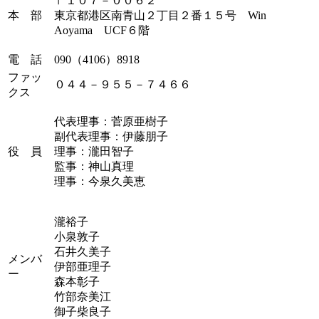
〒１０７－００６２
本 部
東京都港区南青山２丁目２番１５号 Win
Aoyama UCF６階
電 話
090
（
4106
）
8918
ファッ
０４４－９５５－７４６６
クス
代表理事：菅原亜樹子
副代表理事：伊藤朋子
役 員
理事：瀧田智子
監事：神山真理
理事：今泉久美恵
瀧裕子
小泉敦子
石井久美子
メンバ
伊部亜理子
ー
森本彰子
竹部奈美江
御子柴良子