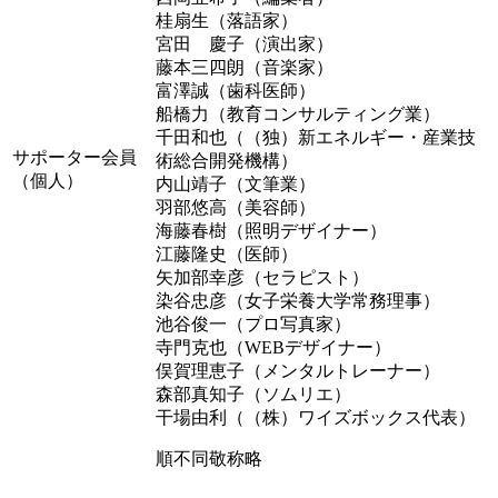
桂扇生（落語家）
宮田 慶子（演出家）
藤本三四朗（音楽家）
富澤誠（歯科医師）
船橋力（教育コンサルティング業）
千田和也（（独）新エネルギー・産業技
サポーター会員
術総合開発機構）
（個人）
内山靖子（文筆業）
羽部悠高（美容師）
海藤春樹（照明デザイナー）
江藤隆史（医師）
矢加部幸彦（セラピスト）
染谷忠彦（女子栄養大学常務理事）
池谷俊一（プロ写真家）
寺門克也（WEBデザイナー）
俣賀理恵子（メンタルトレーナー）
森部真知子（ソムリエ）
干場由利（（株）ワイズボックス代表）
順不同敬称略