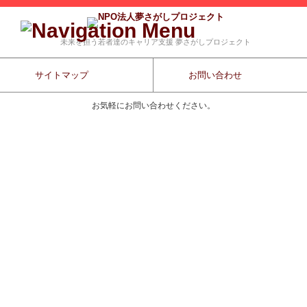
未来を担う若者達のキャリア支援 夢さがしプロジェクト
サイトマップ
お問い合わせ
お気軽にお問い合わせください。
コンテンツに移動
トップページ
夢さがしプロジェクトとは
夢プロチャンネル-若者へのメッセージ
出版書籍
キャリア教育プログラム
オリジナル教材
運営団体について
活動に対する応援について
これまでの実績
これまでの講演会
これまでのメディアの反響