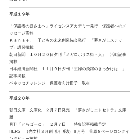
平成１９年
「保護者の皆さまへ」ライセンスアカデミー発行 保護者へのメ
ッセージ寄稿
Ｋａｎａｅ」 子どもの未来創造協会発行 「夢さがしステッ
プ」講習掲載
朝日新聞 １０月２０日夕刊「メガロポリス街・人」 活動記事
掲載
日本経済新聞社 １１月９日夕刊「主婦の飛躍のきっかけは…」
記事掲載
ベネッセチャレンジ 保護者向け冊子 取材
平成２０年
朝日文庫 文庫化 ２月７日発売 「夢さがしエトセトラ」文庫
版
月刊「とらばーゆ」 ２月７日 特集記事掲載予定
HERS （光文社３月創刊月刊誌）６月号 菅原８ページロングイ
ンタビュー掲載