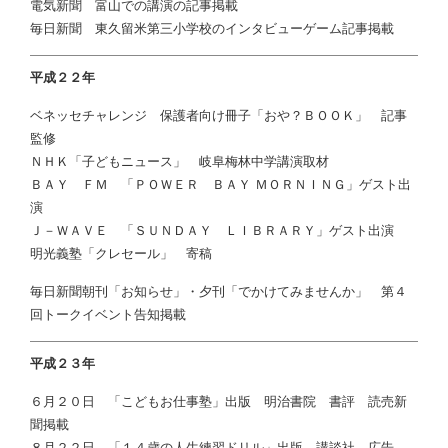
電気新聞 富山での講演の記事掲載
毎日新聞 東久留米第三小学校のインタビューゲーム記事掲載
平成２２年
ベネッセチャレンジ 保護者向け冊子「おや？ＢＯＯＫ」 記事
監修
ＮＨＫ「子どもニュース」
岐阜梅林中学講演取材
ＢＡＹ ＦＭ 「ＰＯＷＥＲ ＢＡＹ ＭＯＲＮＩＮＧ」ゲスト出
演
Ｊ－ＷＡＶＥ 「ＳＵＮＤＡＹ ＬＩＢＲＡＲＹ」ゲスト出演
明光義塾「クレセール」 寄稿
毎日新聞朝刊「お知らせ」・夕刊「でかけてみませんか」 第４
回トークイベント告知掲載
平成２３年
６月２０日 「こどもお仕事塾」出版 明治書院 書評 読売新
聞掲載
８月２２日 「１４歳の人生練習ドリル」出版 講談社 広告