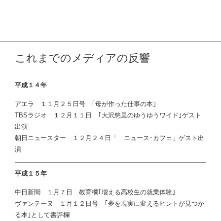
最近の活動
リンク集
お問い合わせ
これまでのメディアの反響
平成１４年
アエラ １１月２５日号 ｢母が作った仕事の本｣
TBSラジオ １２月１１日 ｢大沢悠里のゆうゆうワイド｣ゲスト
出演
朝日ニュースター １２月２４日「 ニュース･カフェ」ゲスト出
演
平成１５年
中日新聞 １月７日 教育欄｢増える高校生の就業体験｣
ヴァンテーヌ １月１２日号 ｢夢を現実に変えるヒントが見つか
る本｣として書評欄