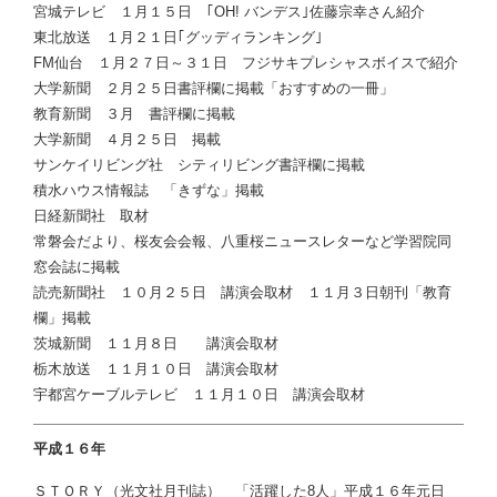
宮城テレビ １月１５日 ｢OH! バンデス｣佐藤宗幸さん紹介
東北放送 １月２１日｢グッディランキング｣
FM仙台 １月２７日～３１日 フジサキプレシャスボイスで紹介
大学新聞 ２月２５日書評欄に掲載「おすすめの一冊」
教育新聞 ３月 書評欄に掲載
大学新聞 ４月２５日 掲載
サンケイリビング社 シティリビング書評欄に掲載
積水ハウス情報誌 「きずな」掲載
日経新聞社 取材
常磐会だより、桜友会会報、八重桜ニュースレターなど学習院同
窓会誌に掲載
読売新聞社 １０月２５日 講演会取材 １１月３日朝刊「教育
欄」掲載
茨城新聞 １１月８日 講演会取材
栃木放送 １１月１０日 講演会取材
宇都宮ケーブルテレビ １１月１０日 講演会取材
平成１６年
ＳＴＯＲＹ（光文社月刊誌） 「活躍した8人」平成１６年元日